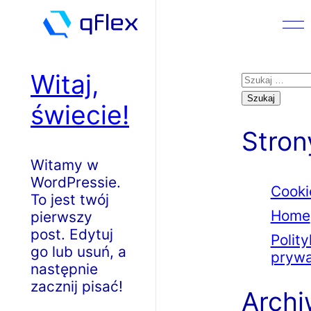
Witaj,
Szukaj:
świecie!
Stron
Witamy w
WordPressie.
Cooki
To jest twój
Home
pierwszy
post. Edytuj
Polit
go lub usuń, a
prywa
następnie
zacznij pisać!
Arch